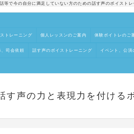
話等で今の自分に満足していない方のための話す声のボイストレ
イストレーニング
個人レッスンのご案内
体験ボイトレのご
修、司会依頼
話す声のボイストレーニング
イベント、公演
ice 話す声の力と表現力を付け