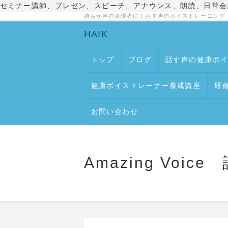
セミナー講師、プレゼン、スピーチ、アナウンス、朗読、日常会
誰もが声の表現者に！話す声のボイストレーニング
HAIK
トップ
ブログ
話す声の健康ボ
健康ボイストレーナー養成講座
研
お問い合わせ
Amazing Vo