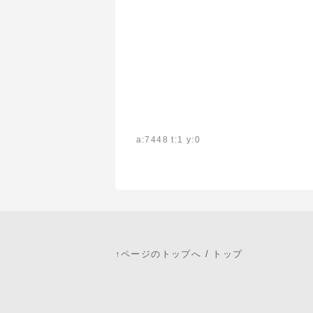
a:7448 t:1 y:0
↑ページのトップへ
/
トップ