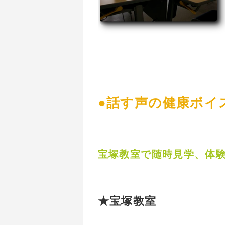
●話す声の健康ボイ
宝塚教室で随時見学、体
★宝塚教室