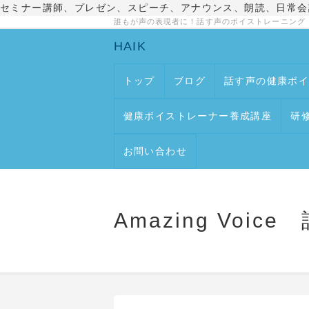
セミナー講師、プレゼン、スピーチ、アナウンス、朗読、日常会
誰もが声の表現者に！話す声のボイストレーニング
HAIK
トップ
ブログ
話す声の健康ボ
健康ボイストレーナー養成講座
研
お問い合わせ
Amazing Vo