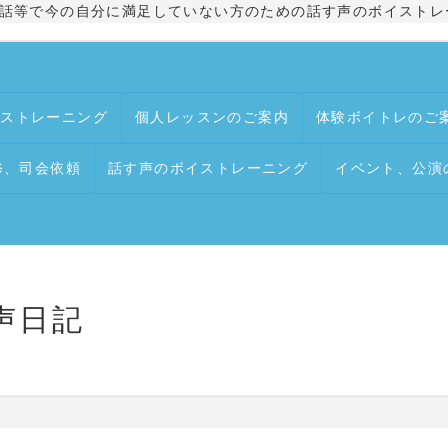
話等で今の自分に満足していない方のための話す声のボイストレ
イストレーニング
個人レッスンのご案内
体験ボイトレのご
修、司会依頼
話す声のボイストレーニング
イベント、公演
声日記