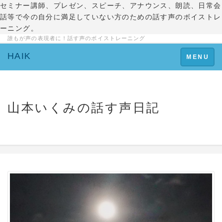
セミナー講師、プレゼン、スピーチ、アナウンス、朗読、日常会
話等で今の自分に満足していない方のための話す声のボイストレ
ーニング。
誰もが声の表現者に！話す声のボイストレーニング
HAIK
Toggle
MENU
navigation
山本いくみの話す声日記