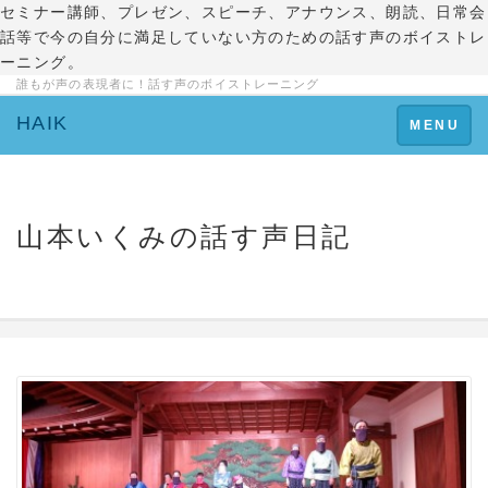
セミナー講師、プレゼン、スピーチ、アナウンス、朗読、日常会
話等で今の自分に満足していない方のための話す声のボイストレ
ーニング。
誰もが声の表現者に！話す声のボイストレーニング
HAIK
Toggle
MENU
navigation
山本いくみの話す声日記