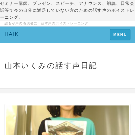
セミナー講師、プレゼン、スピーチ、アナウンス、朗読、日常会
話等で今の自分に満足していない方のための話す声のボイストレ
ーニング。
誰もが声の表現者に！話す声のボイストレーニング
HAIK
Toggle
MENU
navigation
山本いくみの話す声日記