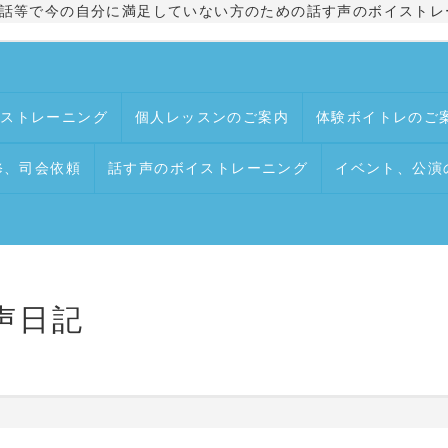
話等で今の自分に満足していない方のための話す声のボイストレ
イストレーニング
個人レッスンのご案内
体験ボイトレのご
修、司会依頼
話す声のボイストレーニング
イベント、公演
声日記